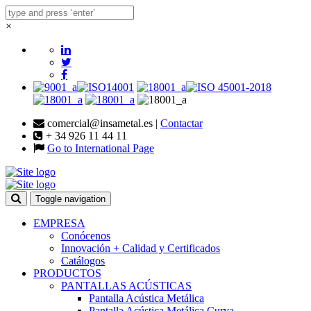
×
comercial@insametal.es |
Contactar
+ 34 926 11 44 11
Go to International Page
Toggle navigation
EMPRESA
Conócenos
Innovación + Calidad y Certificados
Catálogos
PRODUCTOS
PANTALLAS ACÚSTICAS
Pantalla Acústica Metálica
Pantalla Acústica Metálica Curva